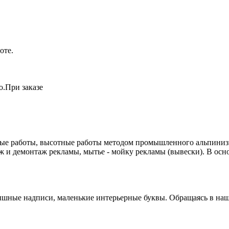
оте.
о.При заказе
ые работы, высотные работы методом промышленного альпинизм
ж и демонтаж рекламы, мытье - мойку рекламы (вывески). В осн
шные надписи, маленькие интерьерные буквы. Обращаясь в нашу